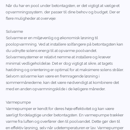
Når du har en pool under betontagsten, er det vigtigt at vælge et
opvarmningssystem, der passer til dine behov og budget. Der er
flere muligheder at overveje:
Solvarme
Solvarme er en miljøvenlig og økonomisk løsning til
poolopvarmning. Ved at installere solfangere på betontagsten kan
du udnytte solens energi til at opvarme poolvandet.
Solvarmesystemer er relativt nemme at installere og kræver
minimal vedligeholdelse. Det er dog vigtigt at sikre, at tagets
hældning og orientering er optimal for at maksimere solens stråler.
Selvom solvarme kan være en fremragende løsning i
sommermånederne, kan det være nødvendigt at kombinere det
med en anden opvarmningskilde i de køligere måneder.
Varmepumpe
Varmepumper er kendt for deres høje effektivitet og kan være
særligt fordelagtige under betontagsten. En varmepumpe trækker
varme fra luften og overfører den til poolvandet. Dette gør den til
en effektiv løsning, selv når udetemperaturen er lav. Varmepumper