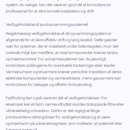
system du vælger, kan det være en god idé at konsultere en
professionel for at sikre korrekt installation og drift.
Vedligeholdelse af poolopvarmningssystemet
Regelmæssig vedligeholdelse af dit opvarmningssystem er
afgørende for at sikre effektiv drift og lang levetid. Dette gælder
især for systemer, der er installeret under betontagsten, hvor det
lukkede miljø kan medføre, at visse komponenter kræver ekstra
opmærksomhed. For solvarmesystemer bør du jævnligt
kontrollere solfangerne for eventuelle blokeringer eller skader.
Varmepumper og elvarmere kræver periodisk inspektion af deres
elektriske komponenter og varmevekslere, mens gasvarmere bør
kontrolleres for lækager og effektiv forbrænding.
Fejlfinding kan også være en del af vedligeholdelsen. For
eksempel kan et fald i varmeudbyttet skyldes tilstoppede filtre eller
utilstrækkelig cirkulation. Derfor er det vigtigt at følge
producentens retningslinjer for vedligeholdelse og at være
opmærksom på advarselssignaler, som indikerer, at systemet ikke
fungerer optimalt.