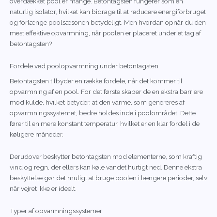
overdækket pool er mange. Betontagsten fungerer som en
naturlig isolator, hvilket kan bidrage til at reducere energiforbruget
og forlænge poolsæsonen betydeligt. Men hvordan opnår du den
mest effektive opvarmning, når poolen er placeret under et tag af
betontagsten?
Fordele ved poolopvarmning under betontagsten
Betontagsten tilbyder en række fordele, når det kommer til
opvarmning af en pool. For det første skaber de en ekstra barriere
mod kulde, hvilket betyder, at den varme, som genereres af
opvarmningssystemet, bedre holdes inde i poolområdet. Dette
fører til en mere konstant temperatur, hvilket er en klar fordel i de
køligere måneder.
Derudover beskytter betontagsten mod elementerne, som kraftig
vind og regn, der ellers kan køle vandet hurtigt ned. Denne ekstra
beskyttelse gør det muligt at bruge poolen i længere perioder, selv
når vejret ikke er ideelt.
Typer af opvarmningssystemer