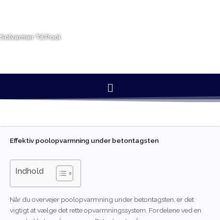
Gå
til
indholdet
Solvarmer Til Pool
Menu
Effektiv poolopvarmning under betontagsten
Indhold
Når du overvejer poolopvarmning under betontagsten, er det
vigtigt at vælge det rette opvarmningssystem. Fordelene ved en