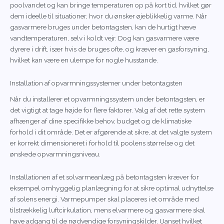
poolvandet og kan bringe temperaturen op på kort tid, hvilket gør
dem ideelle til situationer, hvor du ønsker øjeblikkelig varme. Når
gasvarmere bruges under betontagsten, kan de hurtigt hæve
vandtemperaturen, selv i koldt vejr. Dog kan gasvarmere være
dyrere i drift, især hvis de bruges ofte, og kræver en gasforsyning,
hvilket kan være en ulempe for nogle husstande.
Installation af opvarmningssystemer under betontagsten
Når du installerer et opvarmningssystem under betontagsten, er
det vigtigt at tage højde for flere faktorer. Valg af det rette system
afhænger af dine specifikke behov, budget og de klimatiske
forhold i dit område. Det er afgørende at sikre, at det valgte system
er korrekt dimensioneret i forhold til poolens størrelse og det
ønskede opvarmningsniveau.
Installationen af et solvarmeanlæg på betontagsten kræver for
eksempel omhyggelig planlægning for at sikre optimal udnyttelse
af solens energi. Varmepumper skal placeres i et område med
tilstrækkelig luftcirkulation, mens elvarmere og gasvarmere skal
have adgang til de nødvendige forsyningskilder. Uanset hvilket