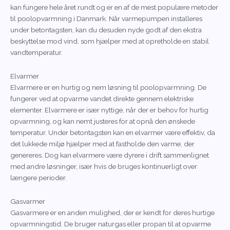
kan fungere hele året rundt og er en af de mest populære metoder
til poolopvarmning i Danmark. Når varmepumpen installeres
under betontagsten, kan du desuden nyde godt af den ekstra
beskyttelse mod vind, som hjælper med at opretholde en stabil
vandtemperatur.
Elvarmer
Elvarmere er en hurtig og nem løsning til poolopvarmning. De
fungerer ved at opvarme vandet direkte gennem elektriske
elementer. Elvarmere er især nyttige, når der er behov for hurtig
opvarmning, og kan nemt justeres for at opnå den ønskede
temperatur. Under betontagsten kan en elvarmer være effektiv, da
det lukkede miljø hjælper med at fastholde den varme, der
genereres. Dog kan elvarmere være dyrere i drift sammenlignet
med andre løsninger, især hvis de bruges kontinuerligt over
længere perioder.
Gasvarmer
Gasvarmere er en anden mulighed, der er kendt for deres hurtige
opvarmningstid. De bruger naturgas eller propan til at opvarme