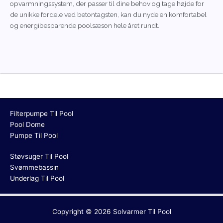
opvarmningssystem, der passer til dine behov og tage højde for
de unikke fordele ved betontagsten, kan du nyde en komfortabel
og energibesparende poolsæson hele året rundt.
Filterpumpe Til Pool
Pool Dome
Pumpe Til Pool
Støvsuger Til Pool
Svømmebassin
Underlag Til Pool
Copyright © 2026
Solvarmer Til Pool