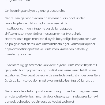
Omkostningsanalyse og energibesparelse
Når du vælger et opvarmningssystem til din pool under
betontagsten, er det vigtigt at overveje både
installationsomkostningerne og de langsigtede
driftsomkostninger. Solvarmesystemer har typisk høje
startomkostninger, men kan tilbyde betydelige besparelser over
tid på grund af deres lave driftsomkostninger. Varmepumper er
også omkostningseffektive i drift, men kræver en betydelig
investering i starten.
Elvarmere og gasvarmere kan være dyrere i drift, men tilbyder til
gengæld hurtig opvarmning, hvilket kan være værdifuldt i visse
situationer. Overvej at beregne de samlede omkostninger over flere
år, så du kan vælge den mest økonomiske løsning på lang sigt.
Sammenfattende kan poolopvarmning under betontagsten være
en yderst effektiv løsning, når det rigtige system installeres korrekt
og vedligeholdes regelmæssigt. Ved at vælge et